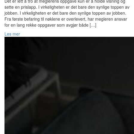
Det er lett å tro at meglerens oppgave kun er å holde visning og
sette en prislapp. I virkeligheten er det bare den synlige toppen av
jobben. I virkeligheten er det bare den synlige toppen av jobben.
Fra første befaring til nøklene er overlevert, har megleren ansvar
for en lang rekke oppgaver som avgjør både […]
Les mer