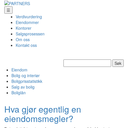
☰
Verdivurdering
Eiendommer
Kontorer
Salgsprosessen
Om oss
Kontakt oss
Søk
etter:
Eiendom
Bolig og interiør
Boligprisstatistikk
Salg av bolig
Boliglån
Hva gjør egentlig en
eiendomsmegler?