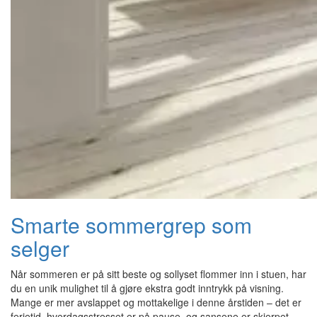
Smarte sommergrep som
selger
Når sommeren er på sitt beste og sollyset flommer inn i stuen, har
du en unik mulighet til å gjøre ekstra godt inntrykk på visning.
Mange er mer avslappet og mottakelige i denne årstiden – det er
ferietid, hverdagsstresset er på pause, og sansene er skjerpet.